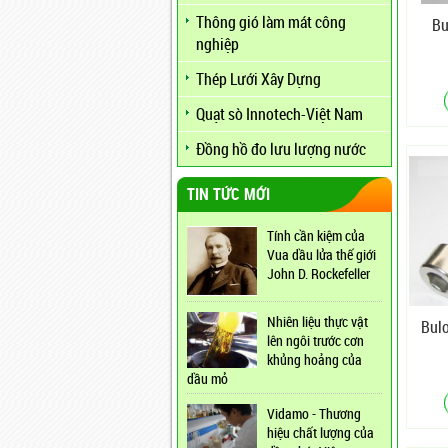
Thông gió làm mát công
Bu
nghiệp
Thép Lưới Xây Dựng
Quạt sò Innotech-Việt Nam
Đồng hồ đo lưu lượng nước
TIN TỨC MỚI
Tính cần kiệm của
Vua dầu lửa thế giới
John D. Rockefeller
Nhiên liệu thực vật
Bulo
lên ngôi trước cơn
khủng hoảng của
dầu mỏ
Vidamo - Thương
hiệu chất lượng của