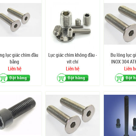
ng lục giác chìm đầu
Lục giác chìm không đầu -
Bu lông lục g
bằng
vít chí
INOX 304 AT
Liên hệ
Liên hệ
Liên h