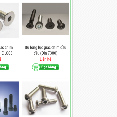
iác chìm
Bu lông lục giác chìm đầu
HE LGC3
cầu (Din 7380)
ệ
Liên hệ