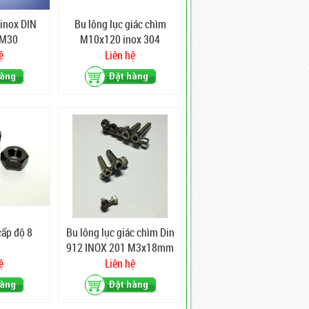
 inox DIN
Bu lông lục giác chìm
 M30
M10x120 inox 304
ệ
Liên hệ
cấp độ 8
Bu lông lục giác chìm Din
912 INOX 201 M3x18mm
ệ
Liên hệ