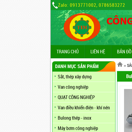
Zalo: 0913771002, 0786583272
TRANG CHỦ
LIÊN HỆ
BẢN ĐỒ
»
SẢ
DANH MỤC SẢN PHẨM
Bul
Sắt, thép xây dựng
Van công nghiệp
QUẠT CÔNG NGHIỆP
Van điều khiển điện - khí nén
Bulong thép - inox
Máy bơm công nghiệp