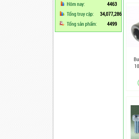
Hôm nay:
4463
Tổng truy cập:
34,077,286
Tổng sản phẩm:
4499
Bu
10