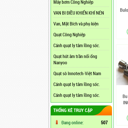
Máy bơm Công Nghiệp
Bulo
VAN BI ĐIỀU KHIỂN KHÍ NÉN
Van, Mặt Bích và phụ kiện
Quạt Công Nghiệp
Cánh quạt ly tâm lồng sóc.
Quạt hút âm trần nối ống
Nanyoo
Quạt sò Innotech-Việt Nam
Cánh quạt ly tâm lồng sóc.
Cánh quạt ly tâm lồng sóc.
Bu
IN
THỐNG KÊ TRUY CẬP
Đang online:
507