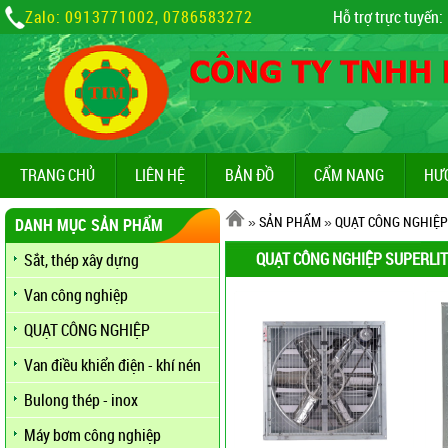
Zalo: 0913771002, 0786583272
Hỗ trợ trực tuyến:
TRANG CHỦ
LIÊN HỆ
BẢN ĐỒ
CẨM NANG
HƯ
»
SẢN PHẨM
»
QUẠT CÔNG NGHIỆP
DANH MỤC SẢN PHẨM
QUẠT CÔNG NGHIỆP SUPERLI
Sắt, thép xây dựng
Van công nghiệp
QUẠT CÔNG NGHIỆP
Van điều khiển điện - khí nén
Bulong thép - inox
Máy bơm công nghiệp