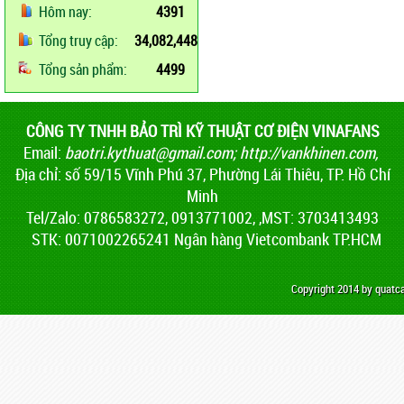
Hôm nay:
4391
Tổng truy cập:
34,082,448
Tổng sản phẩm:
4499
CÔNG TY TNHH BẢO TRÌ KỸ THUẬT CƠ ĐIỆN VINAFANS
Email:
baotri.kythuat@gmail.com
;
http://vankhinen.com,
Địa chỉ: số 59/15 Vĩnh Phú 37, Phường Lái Thiêu, TP. Hồ Chí
Minh
Tel/Zalo: 0786583272, 0913771002, ,MST: 3703413493
STK: 0071002265241 Ngân hàng Vietcombank TP.HCM
Copyright 2014 by quat