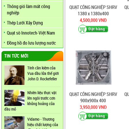
Thông gió làm mát công
QUẠT CÔNG NGHIỆP SHRV
Q
nghiệp
1380 x 1380x400
4,500,000 VNĐ
Thép Lưới Xây Dựng
Quạt sò Innotech-Việt Nam
Đồng hồ đo lưu lượng nước
TIN TỨC MỚI
Tính cần kiệm của
Vua dầu lửa thế giới
John D. Rockefeller
Nhiên liệu thực vật
QUẠT CÔNG NGHIỆP SHRV
Q
lên ngôi trước cơn
900x900x 400
khủng hoảng của
3,950,000 VNĐ
dầu mỏ
Vidamo - Thương
hiệu chất lượng của