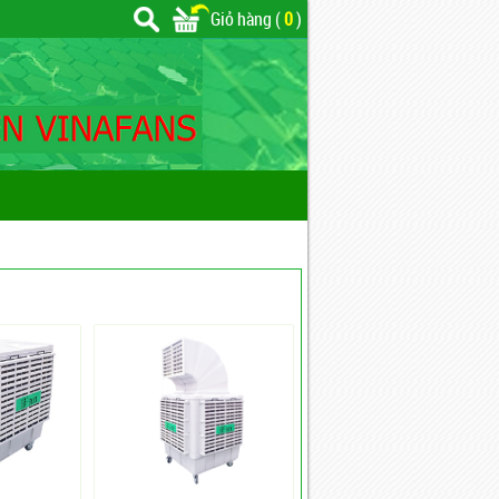
Giỏ hàng (
0
)