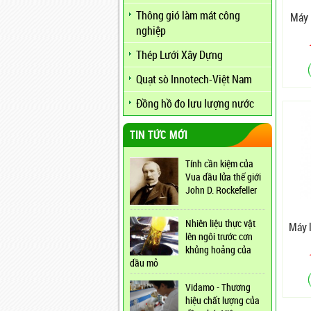
Thông gió làm mát công
Máy 
nghiệp
Thép Lưới Xây Dựng
Quạt sò Innotech-Việt Nam
Đồng hồ đo lưu lượng nước
TIN TỨC MỚI
Tính cần kiệm của
Vua dầu lửa thế giới
John D. Rockefeller
Nhiên liệu thực vật
Máy 
lên ngôi trước cơn
khủng hoảng của
dầu mỏ
Vidamo - Thương
hiệu chất lượng của