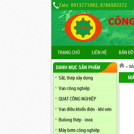
Zalo: 0913771002, 0786583272
TRANG CHỦ
LIÊN HỆ
BẢN ĐỒ
»
SẢ
DANH MỤC SẢN PHẨM
MÁ
Sắt, thép xây dựng
Van công nghiệp
QUẠT CÔNG NGHIỆP
Van điều khiển điện - khí nén
Bulong thép - inox
Máy bơm công nghiệp