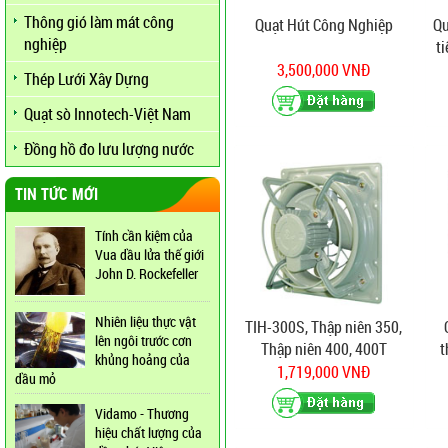
Thông gió làm mát công
Quạt Hút Công Nghiệp
Qu
nghiệp
t
3,500,000 VNĐ
Thép Lưới Xây Dựng
Quạt sò Innotech-Việt Nam
Đồng hồ đo lưu lượng nước
TIN TỨC MỚI
Tính cần kiệm của
Vua dầu lửa thế giới
John D. Rockefeller
Nhiên liệu thực vật
TIH-300S, Thập niên 350,
lên ngôi trước cơn
Thập niên 400, 400T
t
khủng hoảng của
1,719,000 VNĐ
dầu mỏ
Vidamo - Thương
hiệu chất lượng của