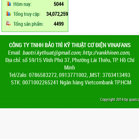
Hôm nay:
5044
Tổng truy cập:
34,072,259
Tổng sản phẩm:
4499
CÔNG TY TNHH BẢO TRÌ KỸ THUẬT CƠ ĐIỆN VINAFANS
Email:
baotri.kythuat@gmail.com
;
http://vankhinen.com,
Địa chỉ: số 59/15 Vĩnh Phú 37, Phường Lái Thiêu, TP. Hồ Chí
Minh
Tel/Zalo: 0786583272, 0913771002, ,MST: 3703413493
STK: 0071002265241 Ngân hàng Vietcombank TP.HCM
Copyright 2014 by quat