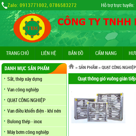
Zalo: 0913771002, 0786583272
Hỗ trợ trực tuyến:
TRANG CHỦ
LIÊN HỆ
BẢN ĐỒ
CẨM NANG
HƯ
»
SẢN PHẨM
»
QUẠT CÔNG NGHIỆP
DANH MỤC SẢN PHẨM
Quạt thông gió vuông gián tiếp
Sắt, thép xây dựng
Van công nghiệp
QUẠT CÔNG NGHIỆP
Van điều khiển điện - khí nén
Bulong thép - inox
Máy bơm công nghiệp