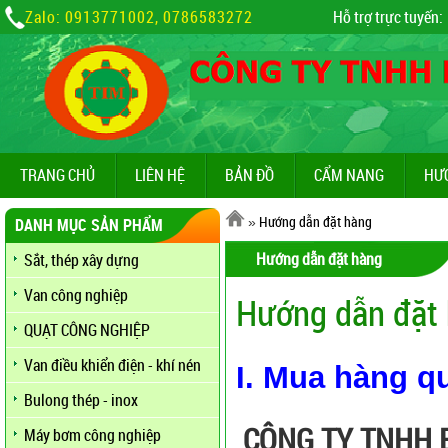
Zalo: 0913771002, 0786583272
Hỗ trợ trực tuyến:
TRANG CHỦ
LIÊN HỆ
BẢN ĐỒ
CẨM NANG
HƯ
»
Hướng dẫn đặt hàng
DANH MỤC SẢN PHẨM
Hướng dẫn đặt hàng
Sắt, thép xây dựng
Van công nghiệp
Hướng dẫn đặt
QUẠT CÔNG NGHIỆP
Van điều khiển điện - khí nén
I. Mua hàng qu
Bulong thép - inox
CÔNG TY TNHH B
Máy bơm công nghiệp