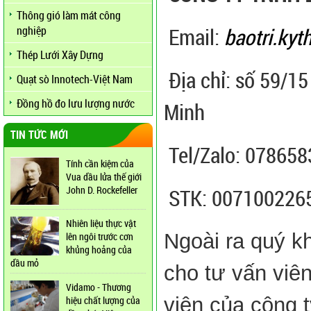
Thông gió làm mát công
nghiệp
Email:
baotri.ky
Thép Lưới Xây Dựng
Địa chỉ: số 59/15
Quạt sò Innotech-Việt Nam
Đồng hồ đo lưu lượng nước
Minh
TIN TỨC MỚI
Tel/Zalo: 07865
Tính cần kiệm của
Vua dầu lửa thế giới
John D. Rockefeller
STK: 0071002265
Nhiên liệu thực vật
Ngoài ra quý kh
lên ngôi trước cơn
khủng hoảng của
dầu mỏ
cho tư vấn viê
Vidamo - Thương
viên của công t
hiệu chất lượng của