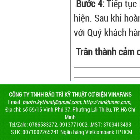
Bước 4:
Tiếp tục 
hiện. Sau khi hoà
với Quý khách hà
Trân thành cảm 
CÔNG TY TNHH BẢO TRÌ KỸ THUẬT CƠ ĐIỆN VINAFANS
Email:
baotri.kythuat@gmail.com
;
http://vankhinen.com,
Địa chỉ: số 59/15 Vĩnh Phú 37, Phường Lái Thiêu, TP. Hồ Chí
Minh
Tel/Zalo: 0786583272, 0913771002, ,MST: 3703413493
STK: 0071002265241 Ngân hàng Vietcombank TP.HCM