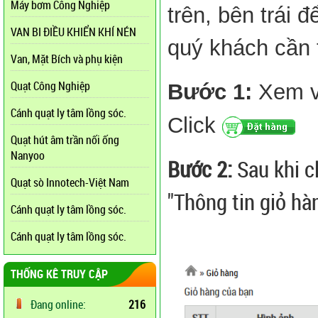
Máy bơm Công Nghiệp
trên, bên trái 
VAN BI ĐIỀU KHIỂN KHÍ NÉN
quý khách cần 
Van, Mặt Bích và phụ kiện
Quạt Công Nghiệp
Bước 1:
Xem và
Cánh quạt ly tâm lồng sóc.
Click
Quạt hút âm trần nối ống
Nanyoo
Bước 2:
Sau khi c
Quạt sò Innotech-Việt Nam
"Thông tin giỏ hà
Cánh quạt ly tâm lồng sóc.
Cánh quạt ly tâm lồng sóc.
THỐNG KÊ TRUY CẬP
Đang online:
216