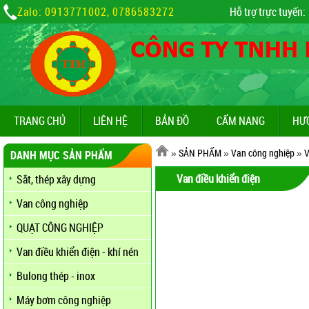
Zalo: 0913771002, 0786583272
Hỗ trợ trực tuyến:
TRANG CHỦ
LIÊN HỆ
BẢN ĐỒ
CẨM NANG
HƯ
»
SẢN PHẨM
»
Van công nghiệp
»
V
DANH MỤC SẢN PHẨM
Van điều khiển điện
Sắt, thép xây dựng
Van công nghiệp
QUẠT CÔNG NGHIỆP
Van điều khiển điện - khí nén
Bulong thép - inox
Máy bơm công nghiệp