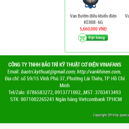
Van Bướm điều khiển điện
Va
KE008 -6G
5,660,000 VNĐ
CÔNG TY TNHH BẢO TRÌ KỸ THUẬT CƠ ĐIỆN VINAFANS
Email:
baotri.kythuat@gmail.com
;
http://vankhinen.com,
Địa chỉ: số 59/15 Vĩnh Phú 37, Phường Lái Thiêu, TP. Hồ Chí
Minh
Tel/Zalo: 0786583272, 0913771002, ,MST: 3703413493
STK: 0071002265241 Ngân hàng Vietcombank TP.HCM
Copyright 2014 by quat