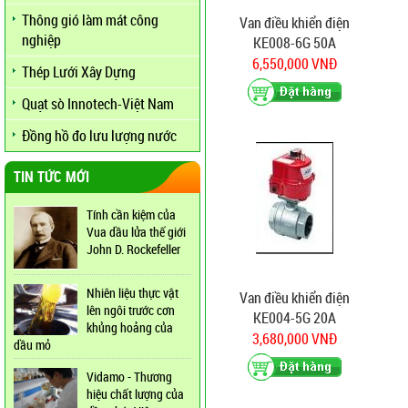
Thông gió làm mát công
Van điều khiển điện
nghiệp
KE008-6G 50A
6,550,000 VNĐ
Thép Lưới Xây Dựng
Quạt sò Innotech-Việt Nam
Đồng hồ đo lưu lượng nước
TIN TỨC MỚI
Tính cần kiệm của
Vua dầu lửa thế giới
John D. Rockefeller
Nhiên liệu thực vật
Van điều khiển điện
lên ngôi trước cơn
KE004-5G 20A
khủng hoảng của
3,680,000 VNĐ
dầu mỏ
Vidamo - Thương
hiệu chất lượng của