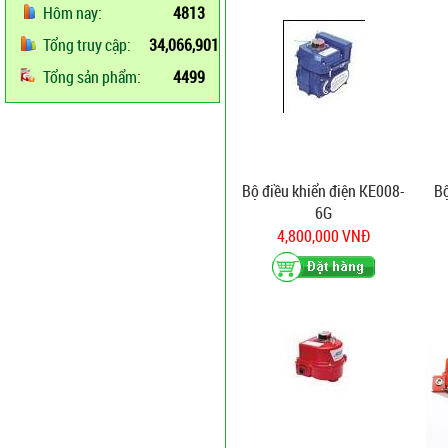
Hôm nay:
4813
Tổng truy cập:
34,066,901
Tổng sản phẩm:
4499
Bộ điều khiển điện KE008-
Bộ
6G
4,800,000 VNĐ