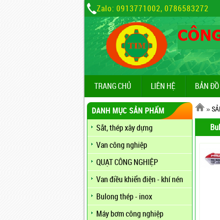
Zalo: 0913771002, 0786583272
TRANG CHỦ
LIÊN HỆ
BẢN ĐỒ
»
SẢ
DANH MỤC SẢN PHẨM
Bul
Sắt, thép xây dựng
Van công nghiệp
QUẠT CÔNG NGHIỆP
Van điều khiển điện - khí nén
Bulong thép - inox
Máy bơm công nghiệp