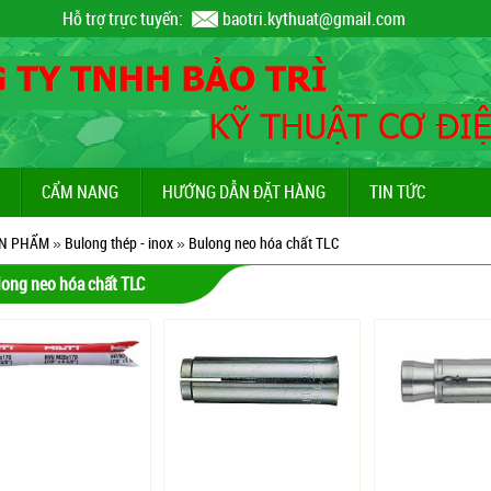
Hỗ trợ trực tuyến:
baotri.kythuat@gmail.com
CẨM NANG
HƯỚNG DẪN ĐẶT HÀNG
TIN TỨC
N PHẨM
»
Bulong thép - inox
»
Bulong neo hóa chất TLC
ong neo hóa chất TLC