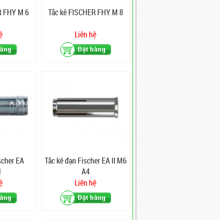
R FHY M 6
Tắc kê FISCHER FHY M 8
ệ
Liên hệ
scher EA
Tắc kê đạn Fischer EA II M6
N
A4
ệ
Liên hệ