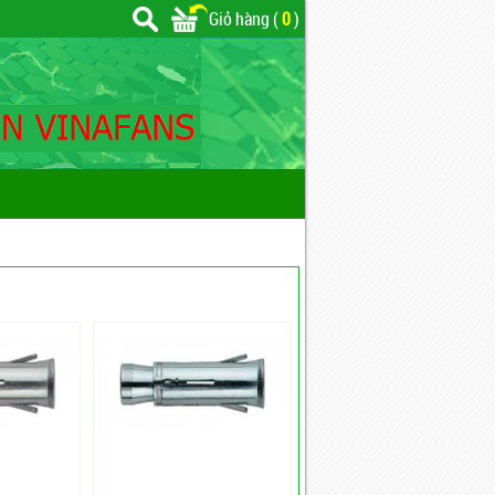
Giỏ hàng (
0
)