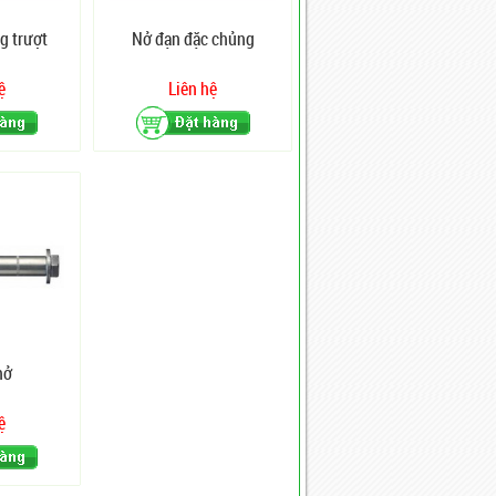
g trượt
Nở đạn đặc chủng
ệ
Liên hệ
nở
ệ