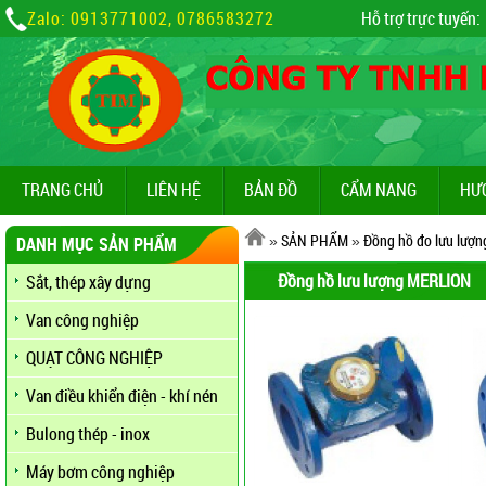
Zalo: 0913771002, 0786583272
Hỗ trợ trực tuyến:
TRANG CHỦ
LIÊN HỆ
BẢN ĐỒ
CẨM NANG
HƯ
»
SẢN PHẨM
»
Đồng hồ đo lưu lượn
DANH MỤC SẢN PHẨM
Đồng hồ lưu lượng MERLION
Sắt, thép xây dựng
Van công nghiệp
QUẠT CÔNG NGHIỆP
Van điều khiển điện - khí nén
Bulong thép - inox
Máy bơm công nghiệp