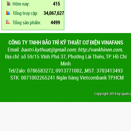
Hôm nay:
415
Tổng truy cập:
34,067,627
Tổng sản phẩm:
4499
CÔNG TY TNHH BẢO TRÌ KỸ THUẬT CƠ ĐIỆN VINAFANS
Email:
baotri.kythuat@gmail.com
;
http://vankhinen.com,
Địa chỉ: số 59/15 Vĩnh Phú 37, Phường Lái Thiêu, TP. Hồ Chí
Minh
Tel/Zalo: 0786583272, 0913771002, ,MST: 3703413493
STK: 0071002265241 Ngân hàng Vietcombank TP.HCM
Copyright 2014 by quat