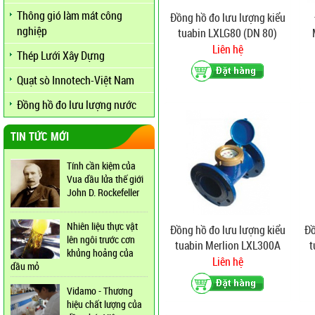
Thông gió làm mát công
Đồng hồ đo lưu lượng kiểu
nghiệp
tuabin LXLG80 (DN 80)
Liên hệ
Thép Lưới Xây Dựng
Quạt sò Innotech-Việt Nam
Đồng hồ đo lưu lượng nước
TIN TỨC MỚI
Tính cần kiệm của
Vua dầu lửa thế giới
John D. Rockefeller
Nhiên liệu thực vật
Đồng hồ đo lưu lượng kiểu
Đồ
lên ngôi trước cơn
tuabin Merlion LXL300A
t
khủng hoảng của
(DN 300)
Liên hệ
dầu mỏ
Vidamo - Thương
hiệu chất lượng của