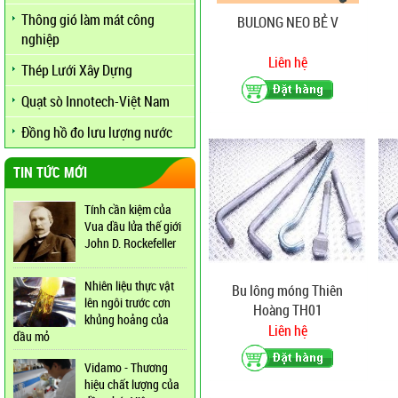
Thông gió làm mát công
BULONG NEO BẺ V
nghiệp
Liên hệ
Thép Lưới Xây Dựng
Quạt sò Innotech-Việt Nam
Đồng hồ đo lưu lượng nước
TIN TỨC MỚI
Tính cần kiệm của
Vua dầu lửa thế giới
John D. Rockefeller
Nhiên liệu thực vật
Bu lông móng Thiên
lên ngôi trước cơn
Hoàng TH01
khủng hoảng của
Liên hệ
dầu mỏ
Vidamo - Thương
hiệu chất lượng của