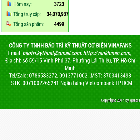
Hôm nay:
3723
Tổng truy cập:
34,070,937
Tổng sản phẩm:
4499
CÔNG TY TNHH BẢO TRÌ KỸ THUẬT CƠ ĐIỆN VINAFANS
Email:
baotri.kythuat@gmail.com
;
http://vankhinen.com,
Địa chỉ: số 59/15 Vĩnh Phú 37, Phường Lái Thiêu, TP. Hồ Chí
Minh
Tel/Zalo: 0786583272, 0913771002, ,MST: 3703413493
STK: 0071002265241 Ngân hàng Vietcombank TP.HCM
Copyright 2014 by quat