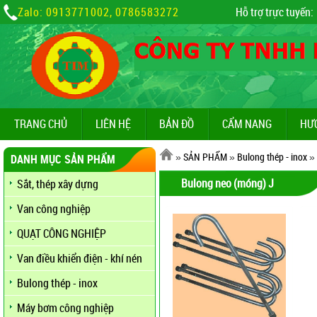
Zalo: 0913771002, 0786583272
Hỗ trợ trực tuyến:
TRANG CHỦ
LIÊN HỆ
BẢN ĐỒ
CẨM NANG
HƯ
»
SẢN PHẨM
»
Bulong thép - inox
»
DANH MỤC SẢN PHẨM
Bulong neo (móng) J
Sắt, thép xây dựng
Van công nghiệp
QUẠT CÔNG NGHIỆP
Van điều khiển điện - khí nén
Bulong thép - inox
Máy bơm công nghiệp