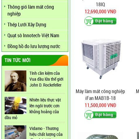
18IQ
Thông gió làm mát công
12,690,000 VNĐ
nghiệp
Thép Lưới Xây Dựng
Quạt sò Innotech-Việt Nam
Đồng hồ đo lưu lượng nước
TIN TỨC MỚI
Tính cần kiệm của
Vua dầu lửa thế giới
John D. Rockefeller
Máy làm mát công nghiệp
M
iFan MAB1B-18
Nhiên liệu thực vật
11,500,000 VNĐ
lên ngôi trước cơn
khủng hoảng của
dầu mỏ
Vidamo - Thương
hiệu chất lượng của