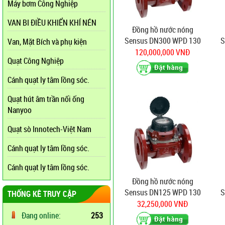
Máy bơm Công Nghiệp
VAN BI ĐIỀU KHIỂN KHÍ NÉN
Đồng hồ nước nóng
Sensus DN300 WPD 130
S
Van, Mặt Bích và phụ kiện
độ
120,000,000 VNĐ
Quạt Công Nghiệp
Cánh quạt ly tâm lồng sóc.
Quạt hút âm trần nối ống
Nanyoo
Quạt sò Innotech-Việt Nam
Cánh quạt ly tâm lồng sóc.
Cánh quạt ly tâm lồng sóc.
Đồng hồ nước nóng
Sensus DN125 WPD 130
S
THỐNG KÊ TRUY CẬP
độ
32,250,000 VNĐ
Đang online:
253