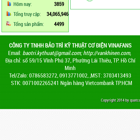
Hôm nay:
3859
Tổng truy cập:
34,065,946
Tổng sản phẩm:
4499
CÔNG TY TNHH BẢO TRÌ KỸ THUẬT CƠ ĐIỆN VINAFANS
Email:
baotri.kythuat@gmail.com
;
http://vankhinen.com,
Địa chỉ: số 59/15 Vĩnh Phú 37, Phường Lái Thiêu, TP. Hồ Chí
Minh
Tel/Zalo: 0786583272, 0913771002, ,MST: 3703413493
STK: 0071002265241 Ngân hàng Vietcombank TP.HCM
Copyright 2014 by quat