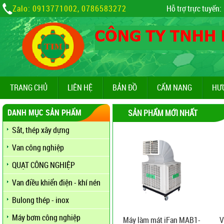
Zalo: 0913771002, 0786583272
Hỗ trợ trực tuyến:
TRANG CHỦ
LIÊN HỆ
BẢN ĐỒ
CẨM NANG
HƯ
DANH MỤC SẢN PHẨM
SẢN PHẨM MỚI NHẤT
Sắt, thép xây dựng
Van công nghiệp
QUẠT CÔNG NGHIỆP
Van điều khiển điện - khí nén
Bulong thép - inox
Máy bơm công nghiệp
Máy làm mát iFan MAB1-
V