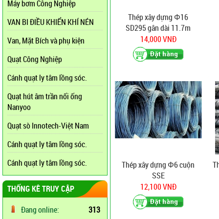
Máy bơm Công Nghiệp
Thép xây dựng Φ16
VAN BI ĐIỀU KHIỂN KHÍ NÉN
SD295 gân dài 11.7m
14,000 VNĐ
Van, Mặt Bích và phụ kiện
Quạt Công Nghiệp
Cánh quạt ly tâm lồng sóc.
Quạt hút âm trần nối ống
Nanyoo
Quạt sò Innotech-Việt Nam
Cánh quạt ly tâm lồng sóc.
Cánh quạt ly tâm lồng sóc.
Thép xây dựng Φ6 cuộn
T
SSE
12,100 VNĐ
THỐNG KÊ TRUY CẬP
Đang online:
313