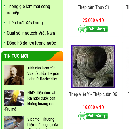
Thông gió làm mát công
Thép tấm Thụy Sĩ
T
nghiệp
25,000 VNĐ
Thép Lưới Xây Dựng
Quạt sò Innotech-Việt Nam
Đồng hồ đo lưu lượng nước
TIN TỨC MỚI
Tính cần kiệm của
Vua dầu lửa thế giới
John D. Rockefeller
Nhiên liệu thực vật
Thép Việt Ý - Thép cuộn D6
lên ngôi trước cơn
khủng hoảng của
16,000 VNĐ
dầu mỏ
Vidamo - Thương
hiệu chất lượng của