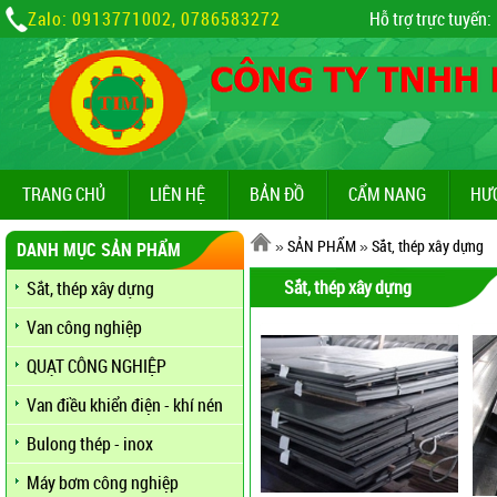
Zalo: 0913771002, 0786583272
Hỗ trợ trực tuyến:
TRANG CHỦ
LIÊN HỆ
BẢN ĐỒ
CẨM NANG
HƯ
»
SẢN PHẨM
»
Sắt, thép xây dựng
DANH MỤC SẢN PHẨM
Sắt, thép xây dựng
Sắt, thép xây dựng
Van công nghiệp
QUẠT CÔNG NGHIỆP
Van điều khiển điện - khí nén
Bulong thép - inox
Máy bơm công nghiệp