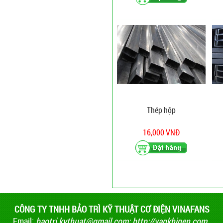
Thép hộp
16,000 VNĐ
CÔNG TY TNHH BẢO TRÌ KỸ THUẬT CƠ ĐIỆN VINAFANS
Email:
baotri.kythuat@gmail.com
;
http://vankhinen.com,