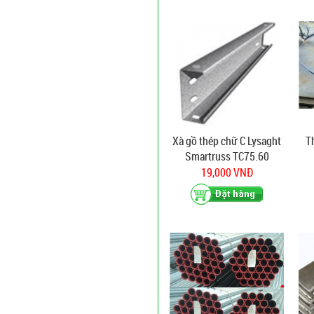
Xà gồ thép chữ C Lysaght
T
Smartruss TC75.60
19,000 VNĐ