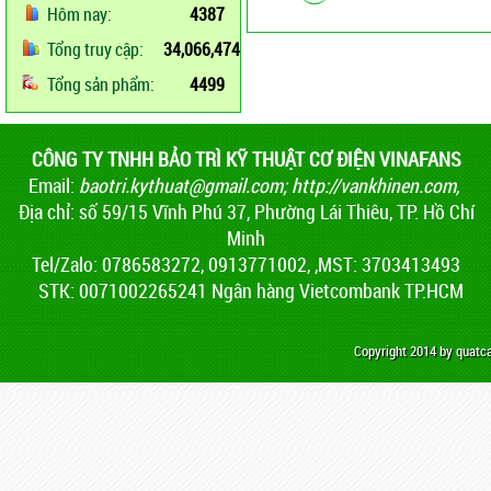
Hôm nay:
4387
Tổng truy cập:
34,066,474
Tổng sản phẩm:
4499
CÔNG TY TNHH BẢO TRÌ KỸ THUẬT CƠ ĐIỆN VINAFANS
Email:
baotri.kythuat@gmail.com
;
http://vankhinen.com,
Địa chỉ: số 59/15 Vĩnh Phú 37, Phường Lái Thiêu, TP. Hồ Chí
Minh
Tel/Zalo: 0786583272, 0913771002, ,MST: 3703413493
STK: 0071002265241 Ngân hàng Vietcombank TP.HCM
Copyright 2014 by quat