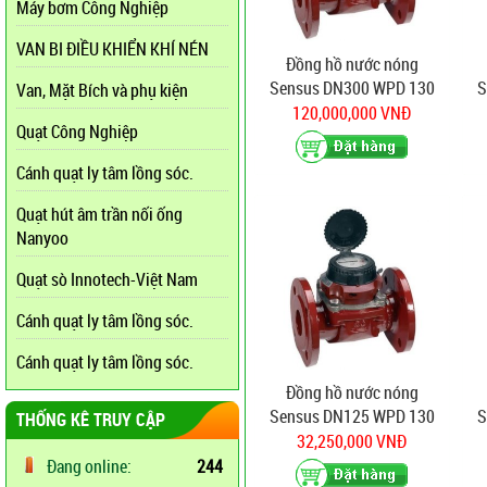
Máy bơm Công Nghiệp
VAN BI ĐIỀU KHIỂN KHÍ NÉN
Đồng hồ nước nóng
Sensus DN300 WPD 130
S
Van, Mặt Bích và phụ kiện
độ
120,000,000 VNĐ
Quạt Công Nghiệp
Cánh quạt ly tâm lồng sóc.
Quạt hút âm trần nối ống
Nanyoo
Quạt sò Innotech-Việt Nam
Cánh quạt ly tâm lồng sóc.
Cánh quạt ly tâm lồng sóc.
Đồng hồ nước nóng
Sensus DN125 WPD 130
S
THỐNG KÊ TRUY CẬP
độ
32,250,000 VNĐ
Đang online:
244