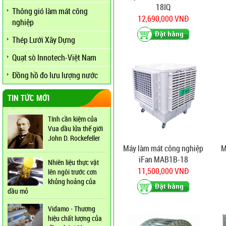
18IQ
Thông gió làm mát công
12,690,000 VNĐ
nghiệp
Thép Lưới Xây Dựng
Quạt sò Innotech-Việt Nam
Đồng hồ đo lưu lượng nước
TIN TỨC MỚI
Tính cần kiệm của
Vua dầu lửa thế giới
John D. Rockefeller
Máy làm mát công nghiệp
M
iFan MAB1B-18
Nhiên liệu thực vật
11,500,000 VNĐ
lên ngôi trước cơn
khủng hoảng của
dầu mỏ
Vidamo - Thương
hiệu chất lượng của