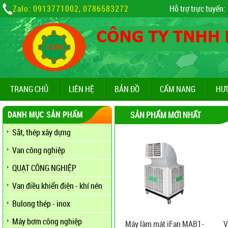
Zalo: 0913771002, 0786583272
Hỗ trợ trực tuyến:
TRANG CHỦ
LIÊN HỆ
BẢN ĐỒ
CẨM NANG
HƯ
DANH MỤC SẢN PHẨM
SẢN PHẨM MỚI NHẤT
Sắt, thép xây dựng
Van công nghiệp
QUẠT CÔNG NGHIỆP
Van điều khiển điện - khí nén
Bulong thép - inox
Máy bơm công nghiệp
Máy làm mát iFan MAB1-
V