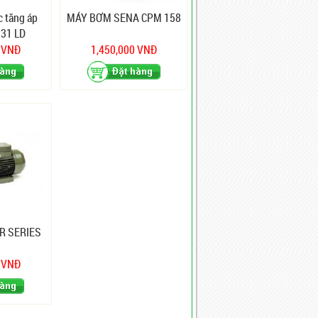
 tăng áp
MÁY BƠM SENA CPM 158
131 LD
0 VNĐ
1,450,000 VNĐ
R SERIES
0 VNĐ