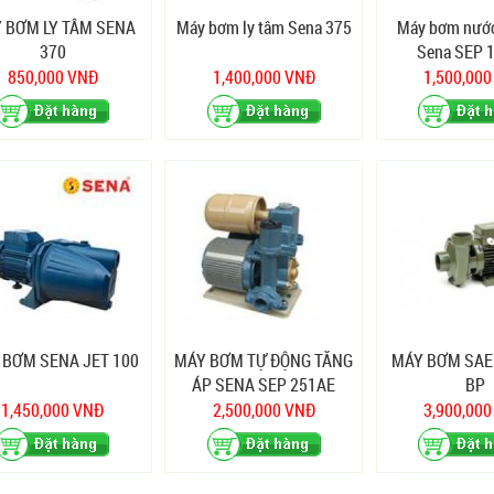
 BƠM LY TÂM SENA
Máy bơm ly tâm Sena 375
Máy bơm nước
370
Sena SEP 
850,000 VNĐ
1,400,000 VNĐ
1,500,00
 BƠM SENA JET 100
MÁY BƠM TỰ ĐỘNG TĂNG
MÁY BƠM SAE
ÁP SENA SEP 251AE
BP
1,450,000 VNĐ
2,500,000 VNĐ
3,900,00