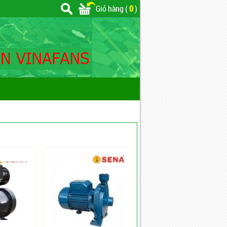
Giỏ hàng (
0
)