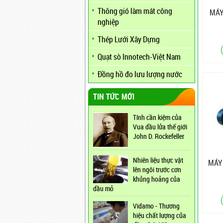
Thông gió làm mát công
MÁY
nghiệp
Thép Lưới Xây Dựng
Quạt sò Innotech-Việt Nam
Đồng hồ đo lưu lượng nước
TIN TỨC MỚI
Tính cần kiệm của
Vua dầu lửa thế giới
John D. Rockefeller
Nhiên liệu thực vật
MÁY
lên ngôi trước cơn
khủng hoảng của
dầu mỏ
Vidamo - Thương
hiệu chất lượng của