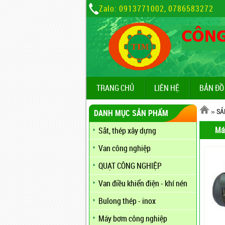
Zalo: 0913771002, 0786583272
TRANG CHỦ
LIÊN HỆ
BẢN ĐỒ
»
SẢ
DANH MỤC SẢN PHẨM
Má
Sắt, thép xây dựng
Van công nghiệp
QUẠT CÔNG NGHIỆP
Van điều khiển điện - khí nén
Bulong thép - inox
Máy bơm công nghiệp